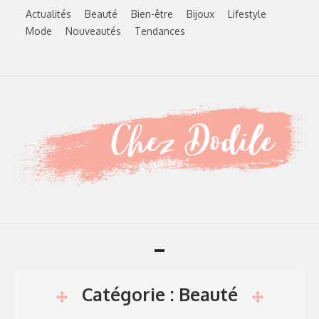
Skip
Actualités
Beauté
Bien-être
Bijoux
Lifestyle
to
Mode
Nouveautés
Tendances
content
Toggle
navigation
Catégorie :
Beauté