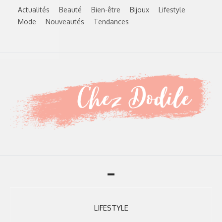
Skip
Actualités
Beauté
Bien-être
Bijoux
Lifestyle
to
Mode
Nouveautés
Tendances
content
Toggle
navigation
LIFESTYLE