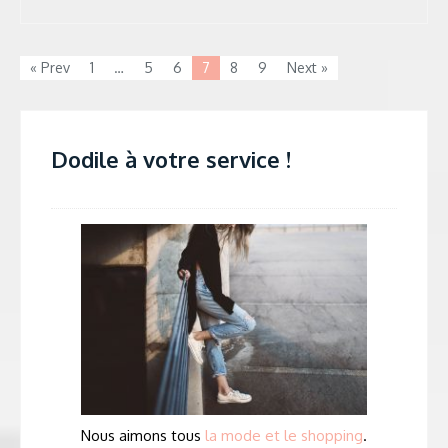
« Prev
1
…
5
6
7
8
9
Next »
Dodile à votre service !
Nous aimons tous
la mode et le shopping
.