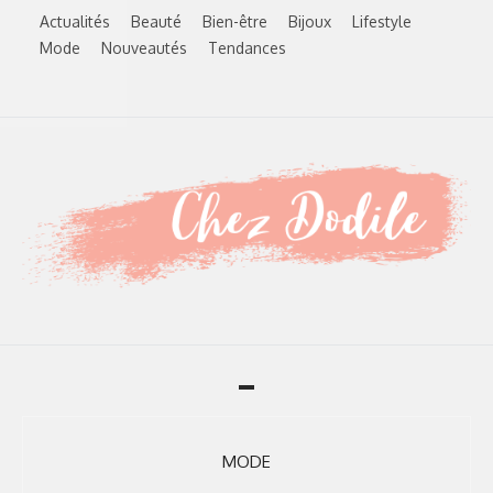
Skip
Actualités
Beauté
Bien-être
Bijoux
Lifestyle
to
Mode
Nouveautés
Tendances
content
Toggle
navigation
MODE