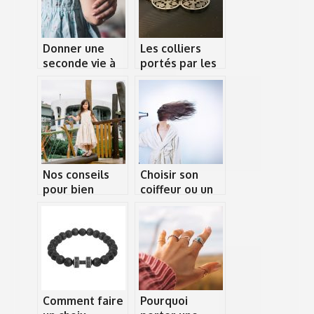
Donner une
Les colliers
seconde vie à
portés par les
un vêtement
hommes.
usé
Nos conseils
Choisir son
pour bien
coiffeur ou un
choisir les
salon de
vêtements de
coiffure : quels
votre petit
criteres
enfant
considerer ?
Comment faire
Pourquoi