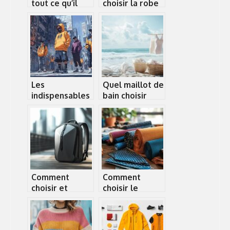
tout ce qu’il
choisir la robe
faut savoir
bohème en
dentelle idéale
pour chaque
occasion
Les
Quel maillot de
indispensables
bain choisir
du streetwear
apres sa
pour un look
grossesse ?
urbain reussi
Les secrets
d’un look post-
maternite
reussi
Comment
Comment
choisir et
choisir le
acheter un sac
meilleur
a dos
spécialiste du
pickpocket
tissu au mètre