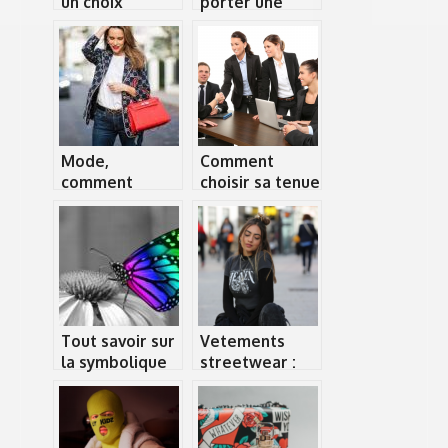
un choix
porter une
optimal d’un
bague au
bracelet rock
pouce ?
pour homme ?
Mode,
Comment
comment
choisir sa tenue
rendre plus
d’entretien
jolie son sac à
d’embauche ?
main?
Tout savoir sur
Vetements
la symbolique
streetwear :
du papillon
les points
importants a
decouvrir