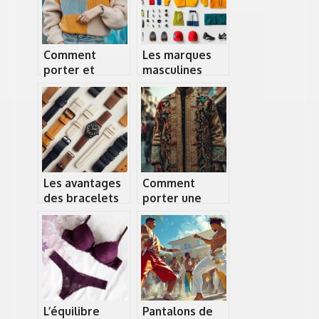
pour securiser
pour vos
vos affaires en
projets textiles
ville
Comment
Les marques
porter et
masculines
associer un pull
dans le sport :
avec style ? 5
on fait le point
idées de jupes
pour un look
féminin
Les avantages
Comment
des bracelets
porter une
de montre en
veste indienne
cuir
artisanale pour
interchangeables
un style unique
pour homme et
et authentique
femme
L’équilibre
Pantalons de