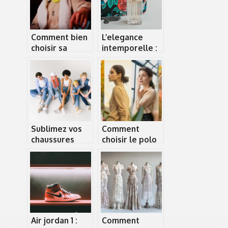
Comment bien
L’elegance
choisir sa
intemporelle :
cagoule : les
Decouvrez les
criteres a
tresors caches
considerer
des sacs
vintage de luxe
de seconde
main
Sublimez vos
Comment
chaussures
choisir le polo
avec les
cachemire
meilleurs
femme parfait
accessoires de
pour chaque
mode
saison
Air jordan 1 :
Comment