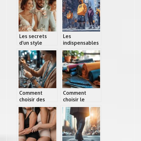
mariage éco-
pour chaque
responsable ?
occasion
Les secrets
Les
d’un style
indispensables
impeccable :
du streetwear
Les conseils
pour un look
d’une styliste
urbain reussi
pour votre
mariage
Comment
Comment
choisir des
choisir le
colliers longs
meilleur
pour sublimer
spécialiste du
votre tenue
tissu au mètre
pour vos
projets textiles