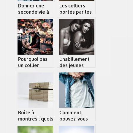
Donner une
Les colliers
seconde vie à
portés par les
un vêtement
hommes.
usé
Pourquoi pas
L’habillement
un collier
des jeunes
sautoir en acier
aujourd’hui
inoxydable ?
Boîte à
Comment
montres : quels
pouvez-vous
critères pour
choisir votre
bien choisir cet
chemise en