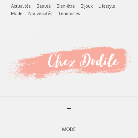
Skip
Actualités
Beauté
Bien-être
Bijoux
Lifestyle
to
Mode
Nouveautés
Tendances
content
Toggle
navigation
MODE