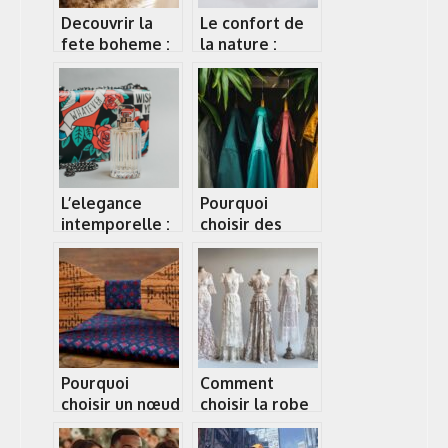
Decouvrir la
Le confort de
fete boheme :
la nature :
bien
optez pour les
s’organiser
vetements
ecologiques
pour bebe
L’elegance
Pourquoi
intemporelle :
choisir des
Decouvrez les
vêtements en
tresors caches
fibre de
des sacs
bambou pour
vintage de luxe
un confort et
de seconde
une durabilité
main
inégalés
Pourquoi
Comment
choisir un nœud
choisir la robe
papillon en
bohème en
bois pour un
dentelle idéale