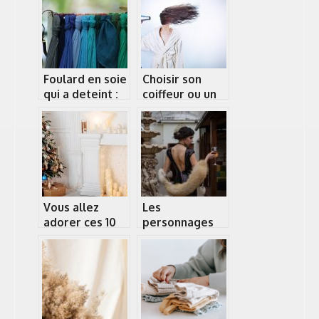
accessoire à la
jean ?
mode ?
Foulard en soie
Choisir son
qui a deteint :
coiffeur ou un
comment
salon de
recuperer la
coiffure : quels
couleur ?
criteres
considerer ?
Vous allez
Les
adorer ces 10
personnages
recettes de
de Gatsby le
repas de Noël !
magnifique